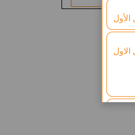
 الأول
 الاول
لنجاح)