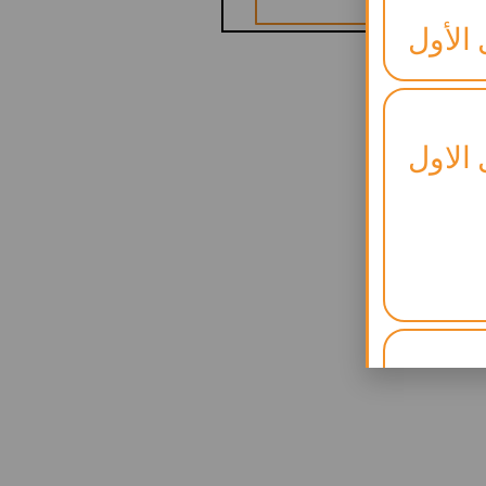
 الأول
 الاول
لنجاح)