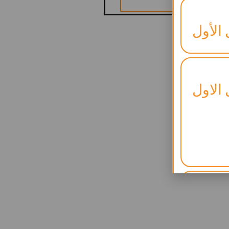
 الأول
 الاول
لنجاح)