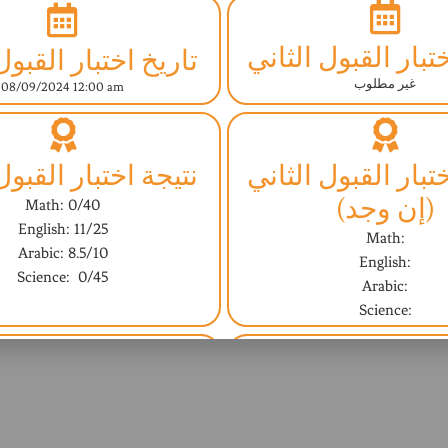
تبار القبول الثاني
تاريخ اختبار القبول
غير مطلوب
08/09/2024 12:00 am
تبار القبول الثاني
نتيجة اختبار القبول
(إن وجد)
Math: 0/40
English: 11/25
Math:
Arabic: 8.5/10
English:
Science: 0/45
Arabic:
Science:
مقابلة مع المشرف
النتيجة النهائية (ا
غير مطلوب
No - لا