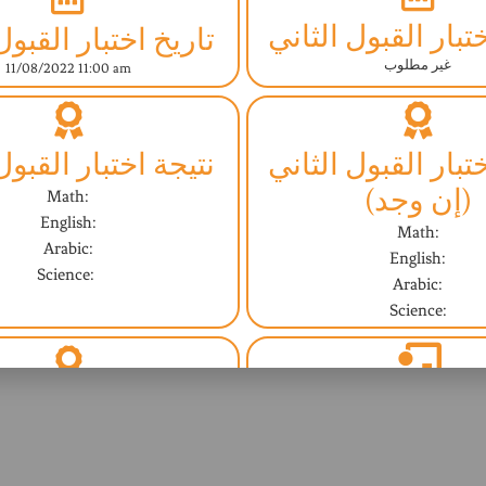
تبار القبول الثاني
تاريخ اختبار القبول
غير مطلوب
11/08/2022 11:00 am
تبار القبول الثاني
نتيجة اختبار القبول
(إن وجد)
Math:
English:
Math:
Arabic:
English:
Science:
Arabic:
Science:
مقابلة مع المشرف
النتيجة النهائية (ا
غير مطلوب
Not Yet - ليس بعد