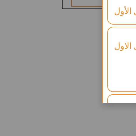
 الأول
 الاول
لنجاح)