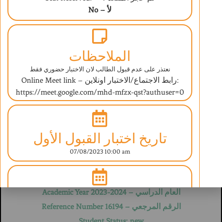
No – لأ
الملاحظات
نعتذر على عدم قبول الطالب لان الاختبار حضوري فقط
Online Meet link – رابط الاجتماع/الاختبار اونلاين:
https://meet.google.com/mhd-mfzx-qst?authuser=0
ABAQ AL ILM INTERNATIONAL SCHOOL
UNDER THE SUPERVISION OF THE MINISTRY OF EDUCATION
ESTABLISHED IN SEPT 2006 LICENSE NO. (520-4764)/(520-4762)
BRITISH CURRICULUM
تاريخ اختبار القبول الأول
07/08/2023 10:00 am
استمارة تسجيل بيانات طالب
Student Information Form
العام الدراسي – Academic Year 2023-2024
تاريخ اختبار القبول الثاني
الرقم المرجعي – Reference Number 16194
غير مطلوب
Student Status: new