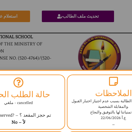
تحديث ملف الطالب
استعلام ع
TIONAL SCHOOL
F THE MINISTRY OF
ON
SE NO. (520-4764)/(520-
ICULUM
 بيانات طالب
الملاحظات
حالة الطلب الحا
Student Info
لطالبة بسبب عدم اجتياز اختبار القبول
ملغي - cancelled
والمقابلة الشخصية.
منياتنا لها بالتوفيق والنجاح
Seat Reserved? – تم حجز المقعد ؟
ع.أ 22/06/2026
No – لأ
–
Student S