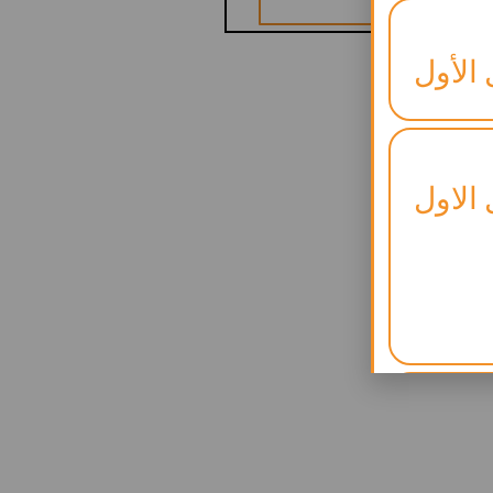
 الأول
 الاول
لنجاح)