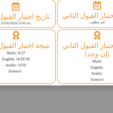
تبار القبول الثاني
تاريخ اختبار القبول
غير مطلوب
21/06/2026 11:00 am
تبار القبول الثاني
نتيجة اختبار القبول
(إن وجد)
Math: 0/17
English: 14.25/18
Math:
Arabic: 0/10
English:
Science:
Arabic:
Science:
مقابلة مع المشرف
النتيجة النهائية (ا
غير مطلوب
No - لا