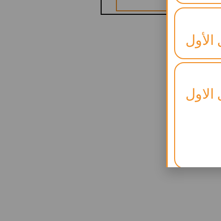
 الأول
 الاول
لنجاح)