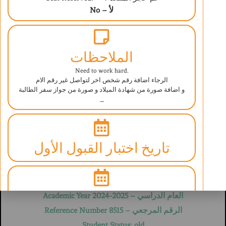
No – لأ
الملاحظات
Need to work hard.
الرجاء اضافة رقم شخص اخر لتواصل غير رقم الام
و اضافة صورة من شهادة الميلاد و صورة من جواز سفر الطالبة
ABAQ AL ILM INTERNATIONAL SCHOOL
–
UNDER THE SUPERVISION OF THE MINISTRY OF EDUCATION
ESTABLISHED IN SEPT 2006 LICENSE NO. (520-4764)/(520-4762)
BRITISH CURRICULUM
تاريخ اختبار القبول الأول
استمارة تسجيل بيانات طالب
Student Information Form
تاريخ اختبار القبول الثاني
العام الدراسي – Academic Year 2024-2025
الرقم المرجعي – Reference Number 8515
غير مطلوب
Student Status: old