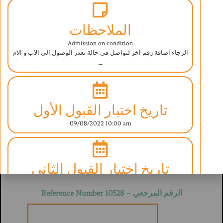
الملاحظات
Admission on condition
الرجاء اضافة رقم اخر لتواصل في حالة تعذر الوصول الى الاب و الام
–
ABAQ AL ILM INTERNATIONAL SCHOOL
UNDER THE SUPERVISION OF THE MINISTRY OF EDUCATION
تاريخ اختبار القبول الأول
ESTABLISHED IN SEPT 2006 LICENSE NO. (520-4764)/(520-4762)
09/08/2022 10:00 am
BRITISH CURRICULUM
استمارة تسجيل بيانات طالب
تاريخ اختبار القبول الثاني
Student Information Form
غير مطلوب
الرقم المرجعي – Reference Number 10528