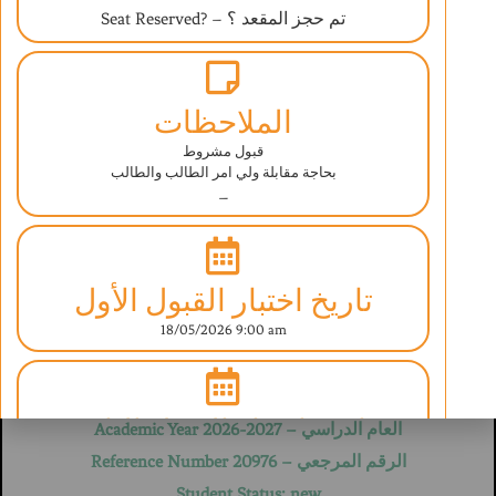
Seat Reserved? – تم حجز المقعد ؟
الملاحظات
قبول مشروط
بحاجة مقابلة ولي امر الطالب والطالب
–
ABAQ AL ILM INTERNATIONAL SCHOOL
UNDER THE SUPERVISION OF THE MINISTRY OF EDUCATION
ESTABLISHED IN SEPT 2006 LICENSE NO. (520-4764)/(520-4762)
BRITISH CURRICULUM
تاريخ اختبار القبول الأول
18/05/2026 9:00 am
استمارة تسجيل بيانات طالب
Student Information Form
تاريخ اختبار القبول الثاني
العام الدراسي – Academic Year 2026-2027
الرقم المرجعي – Reference Number 20976
غير مطلوب
Student Status: new