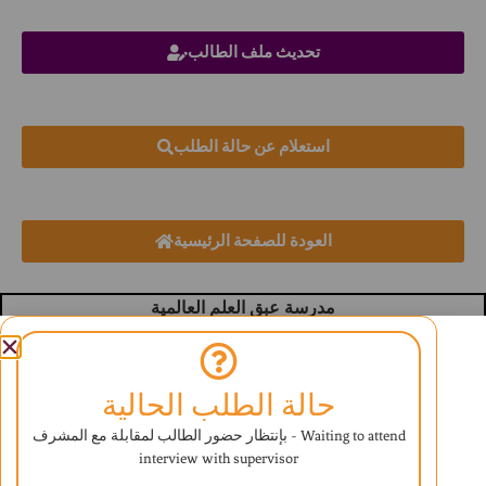
تحديث ملف الطالب
استعلام عن حالة الطلب
العودة للصفحة الرئيسية
مدرسة عبق العلم العالمية
تحت إشراف وزارة التعليم
تأسست سبتمبر 2006
رقم الترخيص (520-4764) (520-4762)
حالة الطلب الحالية
المنهج البريطاني
بإنتظار حضور الطالب لمقابلة مع المشرف - Waiting to attend
interview with supervisor