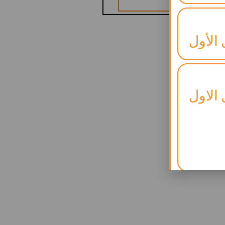
 الأول
 الاول
لنجاح)