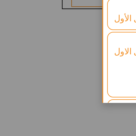
 الأول
 الاول
لنجاح)