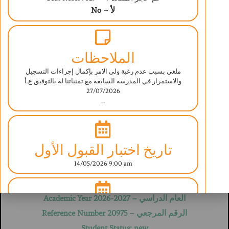
No – لأ
الملاحظات
ملغي بسبب عدم رغبة ولي الامر بإكمال إجراءات التسجيل
والاستمرار في المدرسة السابقة مع تمنياتنا له بالتوفيق ع.أ
27/07/2026
ABAQ AL ILM INTERNATIONAL SCHOOL
–
UNDER THE SUPERVISION OF THE MINISTRY OF EDUCATION
ESTABLISHED IN SEPT 2006 LICENSE NO. (520-4764)/(520-4762)
BRITISH CURRICULUM
تاريخ اختبار القبول الأول
استمارة تسجيل بيانات طالب
14/05/2026 9:00 am
Student Information Form
العام الدراسي – Academic Year 2026-2027
تاريخ اختبار القبول الثاني
الرقم المرجعي – Reference Number 20975
غير مطلوب
Student Status: new