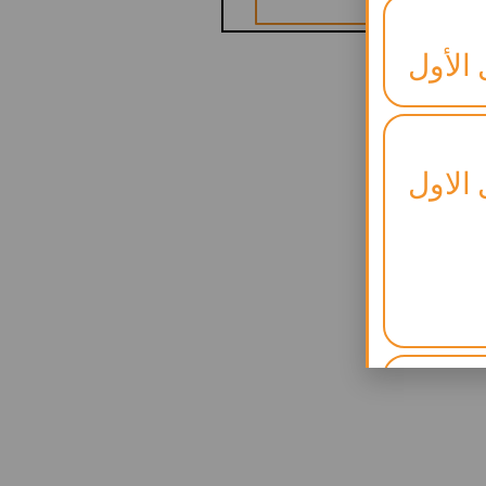
 الأول
 الاول
لنجاح)