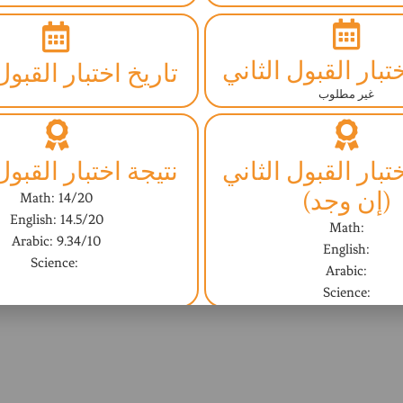
تبار القبول الثاني
تاريخ اختبار القبول
غير مطلوب
تبار القبول الثاني
نتيجة اختبار القبول
(إن وجد)
Math: 14/20
English: 14.5/20
Math:
Arabic: 9.34/10
English:
Science:
Arabic:
Science:
مقابلة مع المشرف
النتيجة النهائية (ا
غير مطلوب
Yes - نعم