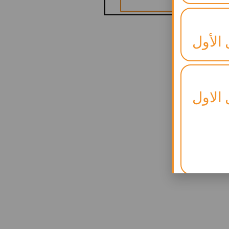
 الأول
 الاول
لنجاح)