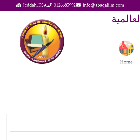
Jeddah, KSA
0126683992
info@abaqalilm.com
م العالمية
Home