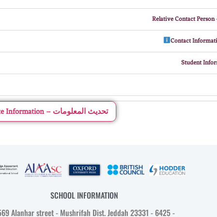
ل
Update Information – تحديث المعلومات
SCHOOL INFORMATION
569 Alanhar street - Mushrifah Dist. Jeddah 23331 - 6425 -