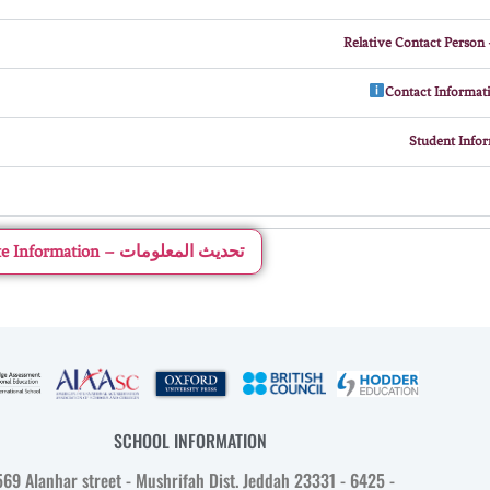
ل
Update Information – تحديث المعلومات
SCHOOL INFORMATION
569 Alanhar street - Mushrifah Dist. Jeddah 23331 - 6425 -