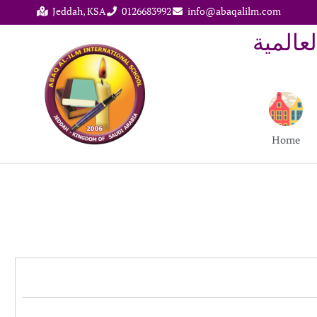
Jeddah, KSA
0126683992
info@abaqalilm.com
م العالمية
Home