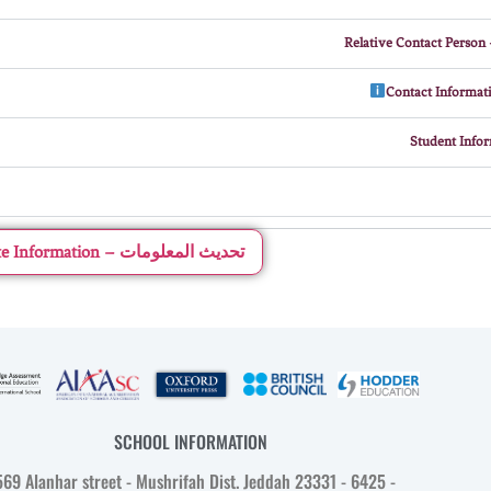
ل
Update Information – تحديث المعلومات
SCHOOL INFORMATION
569 Alanhar street - Mushrifah Dist. Jeddah 23331 - 6425 -