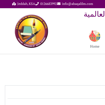
Jeddah, KSA
0126683992
info@abaqalilm.com
م العالمية
Home