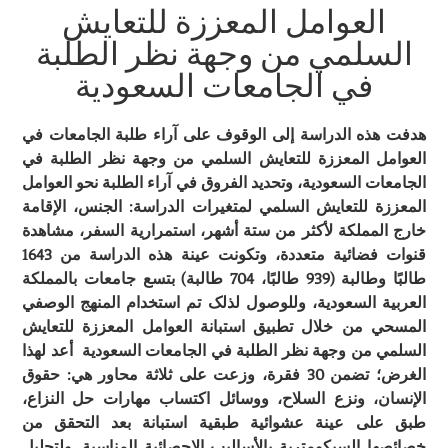
العوامل المعززة للتعايش
السلمي من وجهة نظر الطلبة
في الجامعات السعودية
هدفت هذه الدراسة إلى الوقوف على آراء طلبة الجامعات في
العوامل المعززة للتعايش السلمي من وجهة نظر الطلبة في
الجامعات السعودية، وتحديد الفروق في آراء الطلبة نحو العوامل
المعززة للتعايش السلمي لمتغيرات الدراسة: الجنس، الإقامة
خارج المملکة لأکثر من ستة أشهر، استمرارية السفر، مشاهدة
قنوات فضائية متعددة، وتکونت عينة هذه الدراسة من 1643
طالبًا وطالبة (939 طالبًا، 704 طالبة) بتسع جامعات بالمملکة
العربية السعودية، وللوصول لذلک تم استخدام المنهج الوصفي
المسحي من خلال تطبيق استبانة العوامل المعززة للتعايش
السلمي من وجهة نظر الطلبة في الجامعات السعودية أعد لهذا
الغرض؛ تضمن 30 فقرة، وزعت على ثلاثة محاور هي: حقوق
الإنسان، ونزع السلاح، ووسائل اکتساب مهارات حل النزاع،
طبق على عينة عشوائية طبقية استبانة بعد التحقق من
خصائصها السيکومترية بالأساليب الإحصائية المناسبة. ولتحليل