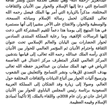
عبدالعزيز -رحمه الله- وهي تسعى لخدمة الدين ونشر ثقافة
التسامح التي دعا إليها الإسلام والحوار بين الأديان والثقافات
المختلفة، مذكراً بالزيارة التي أمر بها الملك فيصل رحمه الله
تعالى للفتيكان لحمل رسالة الإسلام ومبادئه السمحة،
والوسطية والحوار، والانفتاح على الآخر. مشيرا إلى أنها مستمرة
في هذا المنهج إلى يومنا هذا دعماً للقيم المشتركة التي دعت
إليها الرسالات الإلاهية، وما رعاية المملكة المنتدى السادس
لحوار الحضارات بين اليابان والعالم الإسلامي تحت عنوان
الثقافة واحترام الأديان ثم المؤتمر العالمي للحوار بين الأديان
الذي رأسه الملك عبدالله رحمه الله تعالى، إلى قيامها بتدشين
المركز العالمي للفكر المتطرف مركز اعتدال في العاصمة
الرياض في عهد الملك سلمان بن عبدالعزيز حفظه الله تعالى
بهدف التصدي للإرهاب ونشر التسامح والتعايش بين الشعوب
وترسيخ آليات الحوار بين أتباع الديانات والثقافات المختلفة حول
العالم، وصولا إلى زيارة وفد الفتكان إلى المملكة العربية
السعودية برئاسة رئيس المجلس الباباوي للحوار بين الأديان
الراحل جان تو ران عام 2018م، واللقاء بالملك، إلا تأكيداً لمبادئ
الإسلام وقيمه العظيمة.