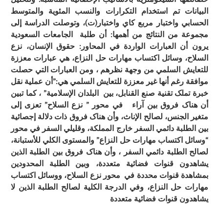
البيانات تم استخدام التکرارات والنسب المئوية والمتوسط
الحسابي واختبار مربع کاي واختبار(ت)، وتوصلت الدراسة إلى
مجموعة من النتائج من أهمها: أن طلبة الجامعات السعودية
يرون أن العبارات الواردة في المحاور: حقوق الإنسان، نزع
السلاح، وسائل اکتساب مهارات حل النزاع، هي عبارات معززة
للتعايش السلمي من وجهة نظرهم ، ومن العبارات التي حصلت
موافقة رغم أنها غير معززة للتعايش السلمي هي:”أن عملية نقل
خبرة تملک تقنية صنع القنابل، بين البلدان الإسلامية” ، کما تبين
أن هناک فروق بين آراء في محور ” نزع السلاح” تعزى إلى
متغير الجنس، لصالح الإناث، وأن هناک فروق ذات دلالة إجصائية
بين الطلبة دائمي السفر خارج المملکة، وقليلي السفر في محور
“وسائل اکتساب مهارات حل النزاع” والمستوى الکلي للأستبانة،
لصالح الطلبة دائمي السفر ، وأن هناک فروق بين الطلبة الذين
يشاهدون قنوات فضائية متعددة، وبين الطلبة المحدودين
بمشاهدة قنوات محددة في محور نزع السلاح، ووسائل اکتساب
مهارات حل النزاع، وفي الدرجة الکلية لصالح الطلبة الذين لا
يشاهدون قنوات فضائية متعددة