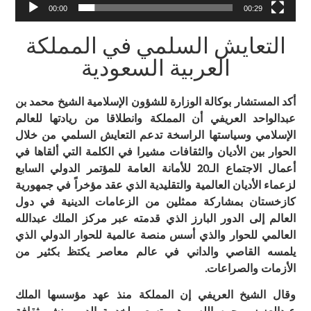
00:00
00:29
التعايش السلمي في المملكة
العربية السعودية
أكد المستشار بوكالة الوزارة للشؤون الإسلامية الشيخ محمد بن
عبدالواحد العريفي أن المملكة وانطلاقا من ريادتها للعالم
الإسلامي وسياستها الراسخة تدعم التعايش السلمي من خلال
الحوار بين الأديان والثقافات مشيرا في الكلمة التي ألقاها في
أعمال الاجتماع الـ20 للأمانة العامة للمؤتمر الدولي السابع
لزعماء الأديان العالمية والتقليدية الذي عقد مؤخراً في جمهورية
كازخستان بمشاركة ممثلين من الزعامات الدينية في دول
العالم إلى الدور البارز الذي قدمته عبر مركز الملك عبدالله
العالمي للحوار والذي أسس منصة عالمية للحوار الدولي الذي
يلمسه القاصي والداني في عالم معاصر يكتظ بكثير من
الأزمات والصراعات.
وقال الشيخ العريفي إن المملكة منذ عهد مؤسسها الملك