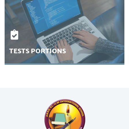
SCHOOL PORTAL
Here you can find the most important direct links to frequently used
pages and websites for students, parents, teachers, and visitors.
CLICK HERE
TESTS PORTIONS
TESTS PORTIONS
To know your exams and test portions , available for the main tests,
auxiliary tests and final tests.
CLICK HERE