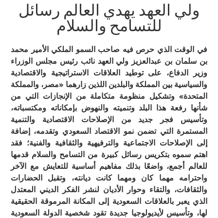
ولي العهد يهدي العالم رسائل
للتسامح والسلام
في الوقت الذي حرص فيه صاحب السمو الملكي الأمير محمد
بن سلمان بن عبدالعزيز ولي العهد نائب رئيس مجلس الوزراء
وزير الدفاع، على توطيد العلاقات الاستراتيجية والاقتصادية
والسياسية بين المملكة والبلدين اللذين زارهما «مصر، والمملكة
المتحدة» وتشكيل منظومة متكاملة من الإنجازات التي من
شأنها رفعة هذا البلد وتنميته والنهوض بإمكاناته ومكتسباته،
وتأسيس فجر جديد من الإصلاحات الاقتصادية والتنمية
المستمرة التي تضمن نمو الاقتصاد السعودي وتقدمه، إضافة
إلى الإصلاحات الاجتماعية والترفيهية والثقافية والفنية؛ فقد
اهتم سموه بتكريس رسائل كبيرة من التسامح والسلام قدمها
للعالم أجمع، واضعًا بذلك مفاهيم أساسية للتعايش مع الآخر
واحترامه مهما كان ومهما كانت ديانته، وتقبل الحضارات
والثقافات، والتقاء وحوار الأديان لنشر الفكر الديني المعتدل
الذي يعبر بالعلاقات السعودية إلى المكانة المرموقة الحقيقية
لها، وتأسيس لأيديولوجيا جديدة تقود شخصية الدولة السعودية