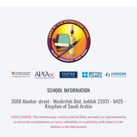
TESTS PORTIONS
To know your exams and test portions , available for the main tests,
auxiliary tests and final tests.
CLICK HERE
SCHOOL INFORMATION
3569 Alanhar street - Mushrifah Dist. Jeddah 23331 - 6425 -
Kingdom of Saudi Arabia
DISCLAIMER: This website may contain external links, we make no representations
or about the completeness, accuracy, reliability, or availability with respect to the
website or the information